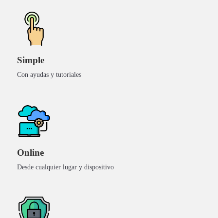
Simple
Con ayudas y tutoriales
SOFTWARE DE GESTIÓN
Online
Automatizá y controlá tu
Desde cualquier lugar y dispositivo
negocio en un solo lugar
Stock, costos, producción, ventas, precios y facturación
en un único sistema.